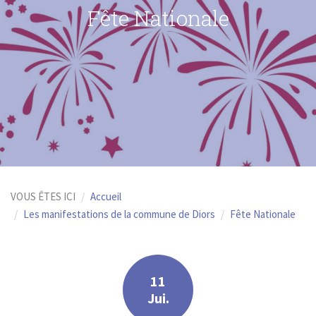
Fête Nationale
VOUS ÊTES ICI
Accueil
Les manifestations de la commune de Diors
Fête Nationale
11
Jui.