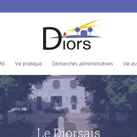
AS
Vie pratique
Démarches administratives
Vie as
Le Diorsais