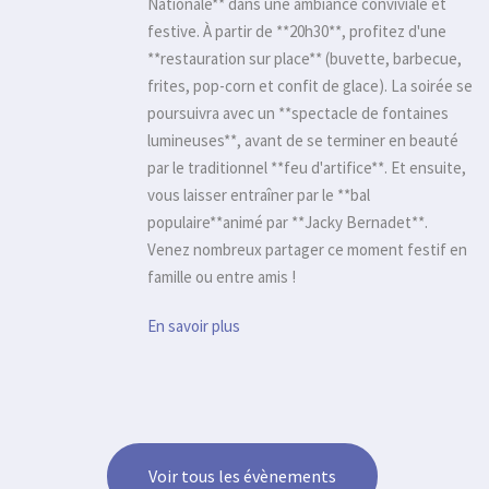
Nationale** dans une ambiance conviviale et
festive. À partir de **20h30**, profitez d'une
**restauration sur place** (buvette, barbecue,
frites, pop-corn et confit de glace). La soirée se
poursuivra avec un **spectacle de fontaines
lumineuses**, avant de se terminer en beauté
par le traditionnel **feu d'artifice**. Et ensuite,
vous laisser entraîner par le **bal
populaire**animé par **Jacky Bernadet**.
Venez nombreux partager ce moment festif en
famille ou entre amis !
En savoir plus
Voir tous les évènements