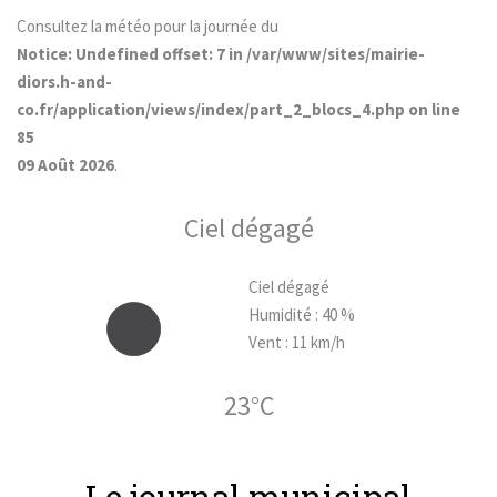
Consultez la météo pour la journée du
Notice
: Undefined offset: 7 in
/var/www/sites/mairie-
diors.h-and-
co.fr/application/views/index/part_2_blocs_4.php
on line
85
09 Août 2026
.
Ciel dégagé
Ciel dégagé
Humidité : 40 %
Vent : 11 km/h
23°C
Le journal municipal