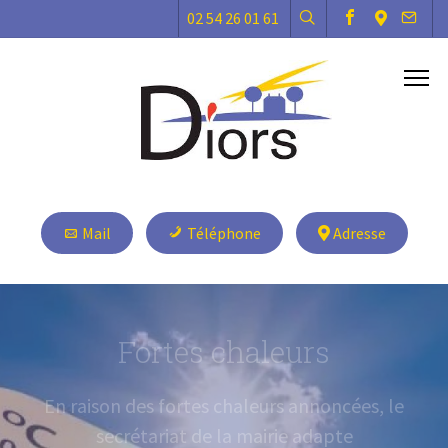
02 54 26 01 61
EN SAVOIR PLUS
Mail
Téléphone
Adresse
Fortes chaleurs
En raison des fortes chaleurs annoncées, le
secrétariat de la mairie adapte
exceptionnellement ses horaires d’ouverture du 6