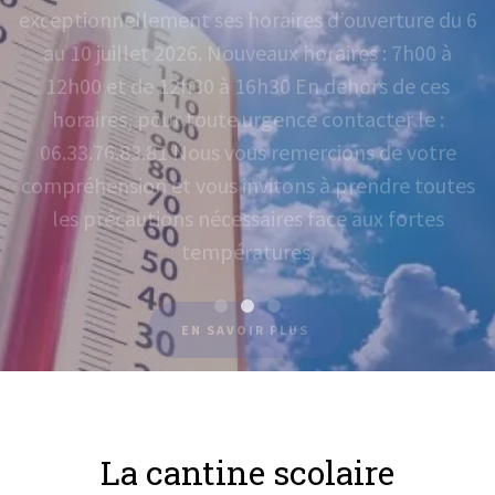
au 10 juillet 2026. Nouveaux horaires : 7h00 à
12h00 et de 12h30 à 16h30 En dehors de ces
horaires, pour toute urgence contacter le :
06.33.76.83.81 Nous vous remercions de votre
compréhension et vous invitons à prendre toutes
les précautions nécessaires face aux fortes
températures.
EN SAVOIR PLUS
La cantine scolaire