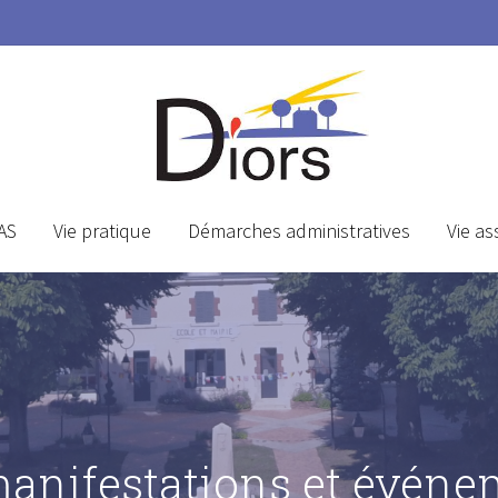
AS
Vie pratique
Démarches administratives
Vie as
manifestations et événe